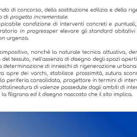
do di concorso, della sostituzione edilizia e della rig
o di
progetto incrementale
.
cabile condizione di interventi concreti e puntuali, c
oratorio
in progress
per elevare gli standard abitativi
con urgenza.
compositivo, nonché la naturale tecnica attuativa, de
 del tessuto, nell’assenza di disegno degli spazi aperti
a determinazione di inneschi di rigenerazione urbana a
va apre dei varchi, stabilisce prossimità, sutura scon
a periferia consolidata, progettare in termini di int
 sottolineatura di valenze possedute dagli ambiti di in
la filigrana ed il disegno nascosto che il sito implica.