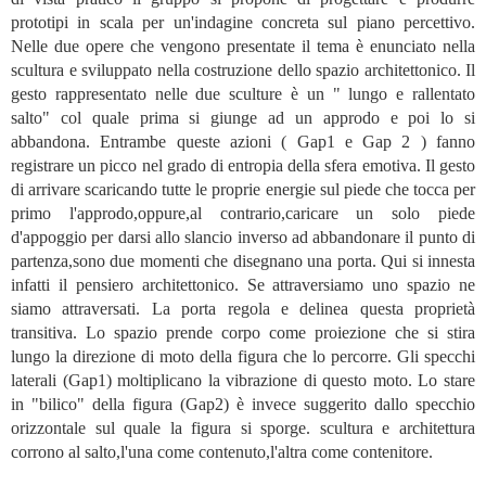
prototipi in scala per un'indagine concreta sul piano percettivo.
Nelle due opere che vengono presentate il tema è enunciato nella
scultura e sviluppato nella costruzione dello spazio architettonico. Il
gesto rappresentato nelle due sculture è un " lungo e rallentato
salto" col quale prima si giunge ad un approdo e poi lo si
abbandona. Entrambe queste azioni ( Gap1 e Gap 2 ) fanno
registrare un picco nel grado di entropia della sfera emotiva. Il gesto
di arrivare scaricando tutte le proprie energie sul piede che tocca per
primo l'approdo,oppure,al contrario,caricare un solo piede
d'appoggio per darsi allo slancio inverso ad abbandonare il punto di
partenza,sono due momenti che disegnano una porta. Qui si innesta
infatti il pensiero architettonico. Se attraversiamo uno spazio ne
siamo attraversati. La porta regola e delinea questa proprietà
transitiva. Lo spazio prende corpo come proiezione che si stira
lungo la direzione di moto della figura che lo percorre. Gli specchi
laterali (Gap1) moltiplicano la vibrazione di questo moto. Lo stare
in "bilico" della figura (Gap2) è invece suggerito dallo specchio
orizzontale sul quale la figura si sporge. scultura e architettura
corrono al salto,l'una come contenuto,l'altra come contenitore.