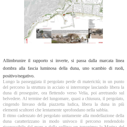
Allimbrunire il rapporto si inverte, si passa dalla marcata linea
dombra alla fascia luminosa della duna, uno scambio di ruoli,
positivo/negativo.
Lungo la passeggiata il pergolato perde di matericità; in un punto
del percorso la struttura in acciaio si interrompe lasciando libera la
duna di proseguire, ora flettendo verso Velia, poi arretrando sul
belvedere. Al termine del lungomare, quasi a chiusura, il pergolato,
cingendo linvaso della piazzetta ludica, libera la duna in più
elementi scultorei che lentamente sprofondano nella sabbia.
Il ritmo cadenzato del pergolato unitamente alla modellazione della
duna caratterizzano in modo univoco il percorso rendendolo
riconoscibile dal mare e dalla collina; un toponimo: la Marina del