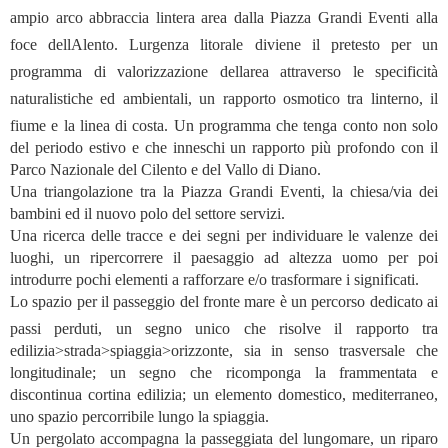
ampio arco abbraccia lintera area dalla Piazza Grandi Eventi alla
foce dellAlento. Lurgenza litorale diviene il pretesto per un
programma di valorizzazione dellarea attraverso le specificità
naturalistiche ed ambientali, un rapporto osmotico tra linterno, il
fiume e la linea di costa. Un programma che tenga conto non solo
del periodo estivo e che inneschi un rapporto più profondo con il
Parco Nazionale del Cilento e del Vallo di Diano.
Una triangolazione tra la Piazza Grandi Eventi, la chiesa/via dei
bambini ed il nuovo polo del settore servizi.
Una ricerca delle tracce e dei segni per individuare le valenze dei
luoghi, un ripercorrere il paesaggio ad altezza uomo per poi
introdurre pochi elementi a rafforzare e/o trasformare i significati.
Lo spazio per il passeggio del fronte mare è un percorso dedicato ai
passi perduti, un segno unico che risolve il rapporto tra
edilizia>strada>spiaggia>orizzonte, sia in senso trasversale che
longitudinale; un segno che ricomponga la frammentata e
discontinua cortina edilizia; un elemento domestico, mediterraneo,
uno spazio percorribile lungo la spiaggia.
Un pergolato accompagna la passeggiata del lungomare, un riparo