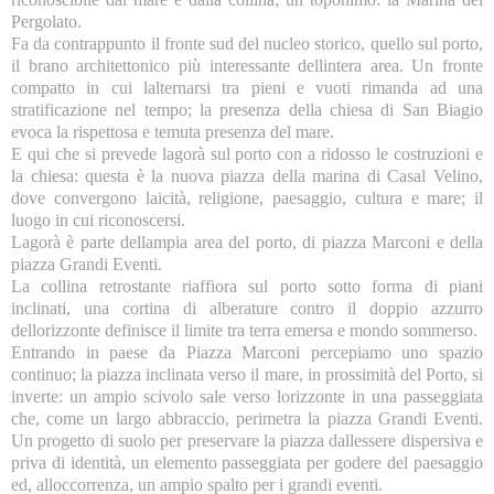
Pergolato.
Fa da contrappunto il fronte sud del nucleo storico, quello sul porto,
il brano architettonico più interessante dellintera area. Un fronte
compatto in cui lalternarsi tra pieni e vuoti rimanda ad una
stratificazione nel tempo; la presenza della chiesa di San Biagio
evoca la rispettosa e temuta presenza del mare.
E qui che si prevede lagorà sul porto con a ridosso le costruzioni e
la chiesa: questa è la nuova piazza della marina di Casal Velino,
dove convergono laicità, religione, paesaggio, cultura e mare; il
luogo in cui riconoscersi.
Lagorà è parte dellampia area del porto, di piazza Marconi e della
piazza Grandi Eventi.
La collina retrostante riaffiora sul porto sotto forma di piani
inclinati, una cortina di alberature contro il doppio azzurro
dellorizzonte definisce il limite tra terra emersa e mondo sommerso.
Entrando in paese da Piazza Marconi percepiamo uno spazio
continuo; la piazza inclinata verso il mare, in prossimità del Porto, si
inverte: un ampio scivolo sale verso lorizzonte in una passeggiata
che, come un largo abbraccio, perimetra la piazza Grandi Eventi.
Un progetto di suolo per preservare la piazza dallessere dispersiva e
priva di identità, un elemento passeggiata per godere del paesaggio
ed, alloccorrenza, un ampio spalto per i grandi eventi.