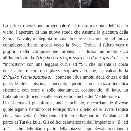
La prima operazione progettuale è la trasformazione dell’assetto
viario: l’apertura di una nuova strada che assume la giacitura della
Scuola Navale, reintegrata funzionalmente e fisicamente nel nuovo
complesso urbano, sposta verso la Svete Trojica il fulcro vero e
proprio della composizione urbana; il flusso automobilistico
Zrĭnjsko Frankopanska
Put Supavla
all’incrocio tra la
e la
è stato
“incrostato” con una leggera curva ad “S”, che rallenta la corsa
delle auto, e con una piazza sopraelevata che, scavalcando la
Zrĭnjsko Frankopanska
, connette i due ambiti della chiesa e del
piazzale della piscina, concepito questo come piazza tematica
sistemata con serre e zolle piantumate, costituendo, di fatto, un
Laboratorio di ricerca sulle essenze botaniche del Mediterraneo.
Un sistema di piattaforme, anche inclinate, raccordanti le diverse
quote legano l’ambito del Polisportivo a quello della Svete Trojica
che a sua volta è l’elemento di intermediazione tra l’abitato ed il
parco di Turska kula. Gli edifici caratterizzati dall’impianto a “Z” ed
a “L” che delimitano parte della piazza sopraelevata mediano i