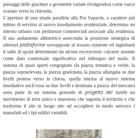
passaggi delle giaciture a geometrie variate rivolgendosi come varco
svasato verso la chiesetta.
L’apertura di una strada parallela alla Put Supavla, a carattere più
intimo di servizio al nuovo insediamento residenziale, determina un
interno urbano con pertinenze commerciali associate alla residenza.
Il suo andamento altimetrico asseconda la posizione strategica di
piattaforme
ulteriori
sovrapposte al tessuto esistente ed inglobanti
il salto di quota determinato da alcune escrescenze calcaree assunte
come dato contestuale significativo nel ridisegno del suolo. Il
sistema di spazi aperti congegnato (la piazza tematica a verde, la
piazza sopraelevata, la piazza gradonata, la piazza allungata su due
livelli protesa verso la chiesa, quella interna al nuovo sistema
insediativo anch’essa su due livelli e destinata a piazza del mercato)
progetto del suolo
sono parte di un sistema generale di
un
movimento di terra unico e maestoso che sagoma il territorio e che
trasforma il sito in luogo atto ad accogliere in modo univoco i
manufatti ed i tipi edilizi variabili.